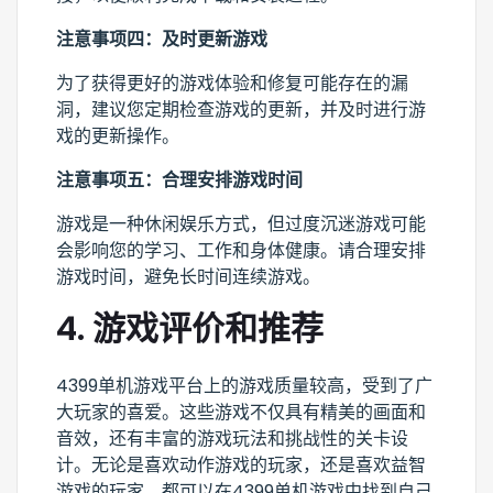
注意事项四：及时更新游戏
为了获得更好的游戏体验和修复可能存在的漏
洞，建议您定期检查游戏的更新，并及时进行游
戏的更新操作。
注意事项五：合理安排游戏时间
游戏是一种休闲娱乐方式，但过度沉迷游戏可能
会影响您的学习、工作和身体健康。请合理安排
游戏时间，避免长时间连续游戏。
4. 游戏评价和推荐
4399单机游戏平台上的游戏质量较高，受到了广
大玩家的喜爱。这些游戏不仅具有精美的画面和
音效，还有丰富的游戏玩法和挑战性的关卡设
计。无论是喜欢动作游戏的玩家，还是喜欢益智
游戏的玩家，都可以在4399单机游戏中找到自己