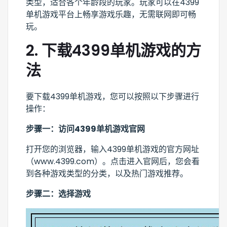
类型，适合各个年龄段的玩家。玩家可以在4399
单机游戏平台上畅享游戏乐趣，无需联网即可畅
玩。
2. 下载4399单机游戏的方
法
要下载4399单机游戏，您可以按照以下步骤进行
操作：
步骤一：访问4399单机游戏官网
打开您的浏览器，输入4399单机游戏的官方网址
（www.4399.com）。点击进入官网后，您会看
到各种游戏类型的分类，以及热门游戏推荐。
步骤二：选择游戏