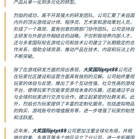
产品从单一化到多元化的转型。
烈焰的成功，离不开其强大的研发团队。公司汇聚了来自国
内外的顶尖游戏设计师、程序员、艺术家和游戏策划人员，
形成了一个高效、富有创意的跨部门协作团队。公司坚持自
主研发与外部合作相结合的战略，不仅积极培养内部人才，
还与多家国际知名游戏公司和技术公司建立了长期稳定的合
作关系，借助全球资源，推动产品在技术、内容和玩法上的
不断突破。
除了在游戏研发方面的突出表现，
大奖国际ptpt88
公司还
在玩家社区建设和运营方面具有独到的见解。公司始终重视
玩家的体验与反馈，推出了多个互动性强、社交性高的游戏
平台，使得玩家不仅能享受游戏本身的乐趣，还能通过平台
与全球的玩家进行交流与合作，建立起紧密的社群关系。此
外，烈焰也为玩家提供了丰富的定制化服务，包括虚拟物品
的购买、游戏账号的增值服务等，进一步增强了玩家的粘性
和活跃度。
近年来，
大奖国际ptpt88
公司更加注重全球化布局，并相
继在欧美、东南亚等多个地区设立了分公司，进一步拓展国