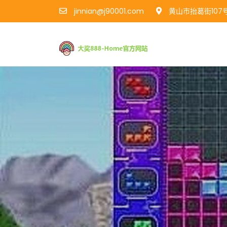
jinnian@j90001.com
黄山市抬葛街107