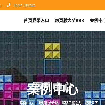
号
13594780282
首页登录入口
网页版大奖888
案例中
案例中心
首页
案例中心
鲛肌融合攻略：驾驭巨鲨之力，威震天下