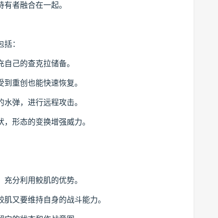
持有者融合在一起。
包括：
充自己的查克拉储备。
受到重创也能快速恢复。
的水弹，进行远程攻击。
状，形态的变换增强威力。
，充分利用鲛肌的优势。
鲛肌又要维持自身的战斗能力。