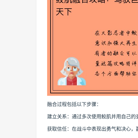
融合过程包括以下步骤：
建立关系：通过多次使用鲛肌并用自己的
获取信任：在战斗中表现出勇气和决心，