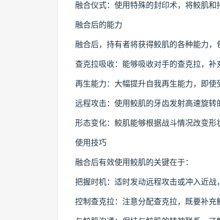
融合仪式：使用特殊的封印术，将鲛肌和
融合后的能力
融合后，持有者将获得鲛肌的各种能力，
查克拉吸收：能够吸收对手的查克拉，补
再生能力：大幅提升自我再生能力，即使
远程攻击：使用鲛肌的牙齿发射高速旋转
形态变化：鲛肌能够根据战斗情况改变形
使用技巧
融合后有效使用鲛肌的关键在于：
把握时机：适时发动远程攻击或冲入近战
控制查克拉：注意分配查克拉，既要补充